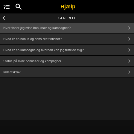
Hjælp
GENERELT
Hvor finder jeg mine bonusser og kampagner?
Hvad er en bonus og dens restriktioner?
Hvad er en kampagne og hvordan kan jeg tilmelde mig?
Status på mine bonusser og kampagner
Indsatskrav